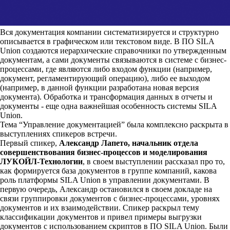
Вся документация компании систематизируется и структурно
описывается в графическом или текстовом виде. В ПО SILA
Union создаются иерархические справочники по утвержденным
документам, а сами документы связываются в системе с бизнес-
процессами, где являются либо входом функции (например,
документ, регламентирующий операцию), либо ее выходом
(например, в данной функции разработана новая версия
документа). Обработка и трансформация данных в отчеты и
документы - еще одна важнейшая особенность системы SILA
Union.
Тема “Управление документацией” была комплексно раскрыта в
выступлениях спикеров встречи.
Первый спикер,
Александр Лапето, начальник отдела
совершенствования бизнес-процессов и моделирования
ЛУКОЙЛ-Технологии
, в своем выступлении рассказал про то,
как формируется база документов в группе компаний, какова
роль платформы SILA Union в управлении документами. В
первую очередь, Александр остановился в своем докладе на
связи группировки документов с бизнес-процессами, уровнях
документов и их взаимодействии. Спикер раскрыл тему
классификации документов и привел примеры выгрузки
документов с использованием скриптов в ПО SILA Union. Были