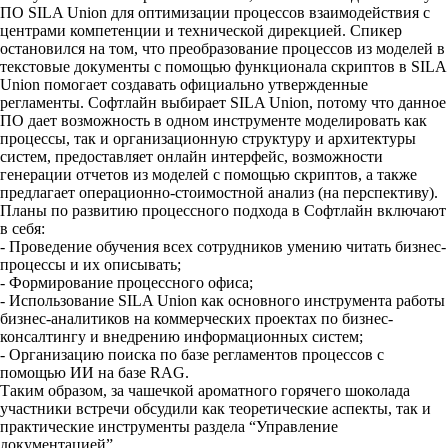
ПО SILA Union для оптимизации процессов взаимодействия с
центрами компетенции и технической дирекцией. Спикер
остановился на том, что преобразование процессов из моделей в
текстовые документы с помощью функционала скриптов в SILA
Union помогает создавать официально утвержденные
регламенты. Софтлайн выбирает SILA Union, потому что данное
ПО дает возможность в одном инструменте моделировать как
процессы, так и организационную структуру и архитектуры
систем, предоставляет онлайн интерфейс, возможности
генерации отчетов из моделей с помощью скриптов, а также
предлагает операционно-стоимостной анализ (на перспективу).
Планы по развитию процессного подхода в Софтлайн включают
в себя:
- Проведение обучения всех сотрудников умению читать бизнес-
процессы и их описывать;
- Формирование процессного офиса;
- Использование SILA Union как основного инструмента работы
бизнес-аналитиков на коммерческих проектах по бизнес-
консалтингу и внедрению информационных систем;
- Организацию поиска по базе регламентов процессов с
помощью ИИ на базе RAG.
Таким образом, за чашечкой ароматного горячего шоколада
участники встречи обсудили как теоретические аспекты, так и
практические инструменты раздела “Управление
документацией”.