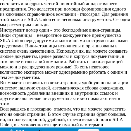
составить и внедрить четкий понятийный аппарат вашего
предприятия. Это делается при помощи формирования одного
из ключевых справочников компании - глоссария. Для решения
этой задачи в SILA Union есть несколько инструментов. Сегодня
мы рассмотрим лишь два.
Инструмент номер один - это бесподобные вики-страницы.
Вики-страницы - невероятное конкурентное преимущество
SILA Union перед другими аналогичными инструментальными
средствами. Вики-страницы исполнены и организованы в
системе очень качественно. Используя их, вы можете создавать
любые документы, целые разделы и корпуса документации, в
том числе и глоссарий компании. Работать с вики-страницей
можно и в распределенном режиме! То есть некоторое
количество экспертов может одновременно работать с одним и
тем же документом.
Вы можете составить из вики-страницы удобную по навигации
систему: наличие стилей, автоматическая сборка содержания,
возможность добавления внешних и внутренних ссылок и
другие аналогичные инструменты активно помогают нам в
этом.
Возвращаясь к глоссарию, отметим, что вы можете разместить
его на одной странице. В этом случае страница будет большая,
но, используя простой, удобный, стремительный поиск SILA
Union, вы мгновенно отыщете нужный вам термин.