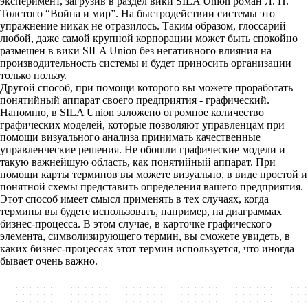
эксперимент, загрузив в раздел вики SILA Union роман Л. Н.
Толстого “Война и мир”. На быстродействии системы это
упражнение никак не отразилось. Таким образом, глоссарий
любой, даже самой крупной корпорации может быть спокойно
размещен в вики SILA Union без негативного влияния на
производительность системы и будет приносить организации
только пользу.
Другой способ, при помощи которого вы можете проработать
понятийный аппарат своего предприятия - графический.
Напомню, в SILA Union заложено огромное количество
графических моделей, которые позволяют управленцам при
помощи визуального анализа принимать качественные
управленческие решения. Не обошли графические модели и
такую важнейшую область, как понятийный аппарат. При
помощи карты терминов вы можете визуально, в виде простой и
понятной схемы представить определения вашего предприятия.
Этот способ имеет смысл применять в тех случаях, когда
термины вы будете использовать, например, на диаграммах
бизнес-процесса. В этом случае, в карточке графического
элемента, символизирующего термин, вы сможете увидеть, в
каких бизнес-процессах этот термин используется, что иногда
бывает очень важно.