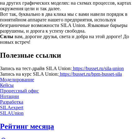
на других графических моделях: на схемах процессов, картах
окружения цели и так далее.
Вот так, буквально в два клика мы с вами навели порядок в
понятийном аппарате нашего предприятия, используя
безграничные возможности SILA Union. Языковые барьеры
разрушены, и дорога к успеху свободна.
Силы
вам, дорогие друзья, света и добра на этой дороге! До
новых встреч!
Полезные ссылки
Запись на тест-драйв SILA Union:
https://busset.ru/sila-union
Запись на курс SILA Union:
https://busset.ru/bpm-busset-sila
Моделирование
Кейсы
Процессный офис
Нотации
Разработка
SILAexpert
SILAUnion
Рейтинг месяца