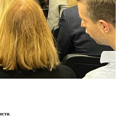
ости
.