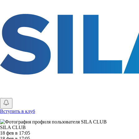
Перейти
к
основному
содержанию
Вступить в клуб
SILA CLUB
18 фев в 17:05
18 фев в 17:05