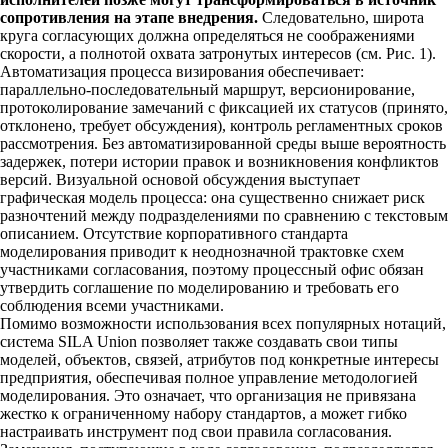
сопротивления на этапе внедрения.
Следовательно, широта
круга согласующих должна определяться не соображениями
скорости, а полнотой охвата затронутых интересов (см. Рис. 1).
Автоматизация процесса визирования обеспечивает:
параллельно-последовательный маршрут, версионирование,
протоколирование замечаний с фиксацией их статусов (принято,
отклонено, требует обсуждения), контроль регламентных сроков
рассмотрения. Без автоматизированной среды выше вероятность
задержек, потери истории правок и возникновения конфликтов
версий. Визуальной основой обсуждения выступает
графическая модель процесса: она существенно снижает риск
разночтений между подразделениями по сравнению с текстовым
описанием. Отсутствие корпоративного стандарта
моделирования приводит к неоднозначной трактовке схем
участниками согласования, поэтому процессный офис обязан
утвердить соглашение по моделированию и требовать его
соблюдения всеми участниками.
Помимо возможности использования всех популярных нотаций,
система SILA Union позволяет также создавать свои типы
моделей, объектов, связей, атрибутов под конкретные интересы
предприятия, обеспечивая полное управление методологией
моделирования. Это означает, что организация не привязана
жестко к ограниченному набору стандартов, а может гибко
настраивать инструмент под свои правила согласования.