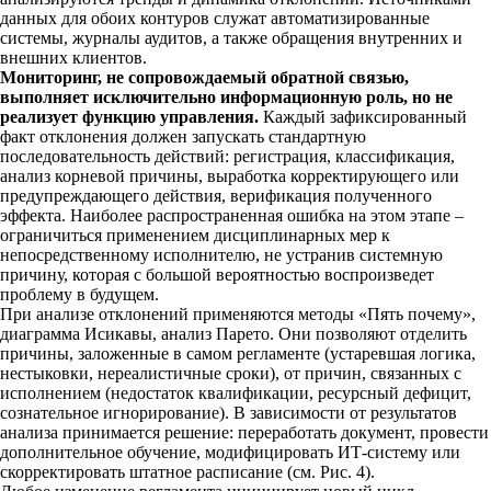
данных для обоих контуров служат автоматизированные
системы, журналы аудитов, а также обращения внутренних и
внешних клиентов.
Мониторинг, не сопровождаемый обратной связью,
выполняет исключительно информационную роль, но не
реализует функцию управления.
Каждый зафиксированный
факт отклонения должен запускать стандартную
последовательность действий: регистрация, классификация,
анализ корневой причины, выработка корректирующего или
предупреждающего действия, верификация полученного
эффекта. Наиболее распространенная ошибка на этом этапе –
ограничиться применением дисциплинарных мер к
непосредственному исполнителю, не устранив системную
причину, которая с большой вероятностью воспроизведет
проблему в будущем.
При анализе отклонений применяются методы «Пять почему»,
диаграмма Исикавы, анализ Парето. Они позволяют отделить
причины, заложенные в самом регламенте (устаревшая логика,
нестыковки, нереалистичные сроки), от причин, связанных с
исполнением (недостаток квалификации, ресурсный дефицит,
сознательное игнорирование). В зависимости от результатов
анализа принимается решение: переработать документ, провести
дополнительное обучение, модифицировать ИТ-систему или
скорректировать штатное расписание (см. Рис. 4).