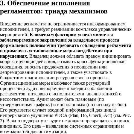
3. Обеспечение исполнения
регламентов: триада механизмов
Внедрение регламента не ограничивается информированием
исполнителей, а требует реализации комплекса управленческих
мероприятий.
Ключевым фактором успеха является
заблаговременное закрепление за владельцем процесса
формальных полномочий требовать соблюдения регламента
и применять установленные меры воздействия при
нарушениях
. Владелец должен обладать правом инициировать
корректирующие действия, созывать кросс-функциональные
совещания, вносить предложения о поощрении или
депремировании исполнителей, а также участвовать в
бюджетном планировании ресурсов своего процесса.
Организационные меры включают также регулярный
процессный аудит: выборочные проверки соблюдения
регламентов, интервью с исполнителями, анализ записей о
несоответствиях. Аудит может быть плановым (по
утвержденному графику) и внеплановым (по сигналу о сбое).
Его результаты служат входной информацией для цикла
непрерывного улучшения PDCA (Plan, Do, Check, Act) (см. Рис.
2). Важно подчеркнуть: аудит не должен превращаться в поиск
виновных. Его цель – выявление системных ограничений и
возможностей для оптимизации.