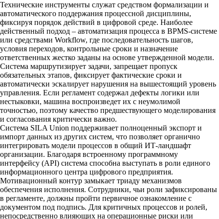
Технические инструменты служат средством формализации и
автоматического поддержания процессной дисциплины,
фиксируя порядок действий в цифровой среде. Наиболее
действенный подход – автоматизация процесса в BPMS-системе
или средствами Workflow, где последовательность шагов,
условия переходов, контрольные сроки и назначение
ответственных жестко заданы на основе утвержденной модели.
Система маршрутизирует задачи, запрещает пропуск
обязательных этапов, фиксирует фактические сроки и
автоматически эскалирует нарушения на вышестоящий уровень
управления. Если регламент содержал дефекты логики или
нестыковки, машина воспроизведет их с неумолимой
точностью, поэтому качество предшествующего моделирования
и согласования критически важно.
Система SILA Union поддерживает полноценный экспорт и
импорт данных из других систем, что позволяет органично
интегрировать модели процессов в общий ИТ-ландшафт
организации. Благодаря встроенному программному
интерфейсу (API) система способна выступать в роли единого
информационного центра цифрового предприятия.
Мотивационный контур замыкает триаду механизмов
обеспечения исполнения. Сотрудники, чьи роли зафиксированы
в регламенте, должны пройти первичное ознакомление с
документом под подпись. Для критичных процессов и ролей,
непосредственно влияющих на операционные риски или