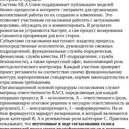
Система SILA Union поддерживает публикацию моделей
бизнес-процессов в интернете / интранете для организации
коллективной работы по их созданию и изменению. Это
позволяет участникам согласования работать с актуальными
версиями, обсуждать их и комментировать. В результате
разногласия устраняются быстрее, а сам процесс визирования
становится прозрачным для всех сторон.
Субъектами согласования выступают: владелец процесса,
непосредственные исполнители, руководители смежных
подразделений, функциональные службы (юридическая,
финансовая, служба качества, ИТ-подразделение, служба
безопасности), а также процессный офис, выполняющий роль
методологического контролера. Каждый участник проверяет
проект регламента на соответствие своему функциональному
контуру, корпоративным стандартам, нормам законодательства и
отраслевым требованиям.
Организационной основой процедуры согласования служит
матрица ответственности RACI, определяющая для каждой
операции процесса: R – исполнителя, A – ответственного (роль,
принимающую итоговое решение и несущую ответственность за
результат), C – консультирующего, I – информируемого. На ее
базе формируется маршрут визирования, в который включаются
роли категорий R, A и релевантные роли категории C. Практика
показывает, что
неучтенные в ходе согласования голоса
исполнителей позже могут трансформироваться в источник