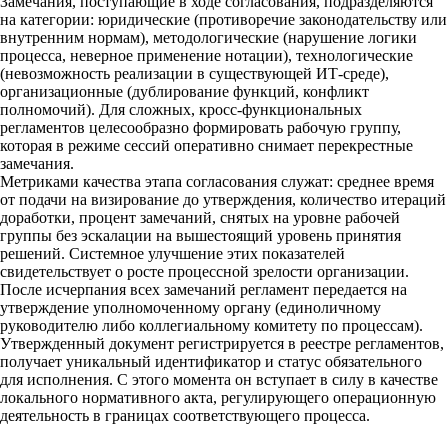
Замечания, поступающие в ходе согласования, подразделяются
на категории: юридические (противоречие законодательству или
внутренним нормам), методологические (нарушение логики
процесса, неверное применение нотации), технологические
(невозможность реализации в существующей ИТ-среде),
организационные (дублирование функций, конфликт
полномочий). Для сложных, кросс-функциональных
регламентов целесообразно формировать рабочую группу,
которая в режиме сессий оперативно снимает перекрестные
замечания.
Метриками качества этапа согласования служат: среднее время
от подачи на визирование до утверждения, количество итераций
доработки, процент замечаний, снятых на уровне рабочей
группы без эскалации на вышестоящий уровень принятия
решений. Системное улучшение этих показателей
свидетельствует о росте процессной зрелости организации.
После исчерпания всех замечаний регламент передается на
утверждение уполномоченному органу (единоличному
руководителю либо коллегиальному комитету по процессам).
Утвержденный документ регистрируется в реестре регламентов,
получает уникальный идентификатор и статус обязательного
для исполнения. С этого момента он вступает в силу в качестве
локального нормативного акта, регулирующего операционную
деятельность в границах соответствующего процесса.