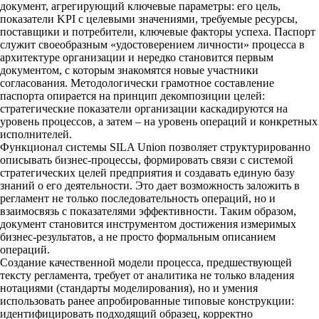
документ, агрегирующий ключевые параметры: его цель,
показатели KPI с целевыми значениями, требуемые ресурсы,
поставщики и потребители, ключевые факторы успеха. Паспорт
служит своеобразным «удостоверением личности» процесса в
архитектуре организации и нередко становится первым
документом, с которым знакомятся новые участники
согласования. Методологически грамотное составление
паспорта опирается на принцип декомпозиции целей:
стратегические показатели организации каскадируются на
уровень процессов, а затем – на уровень операций и конкретных
исполнителей.
Функционал системы SILA Union позволяет структурированно
описывать бизнес-процессы, формировать связи с системой
стратегических целей предприятия и создавать единую базу
знаний о его деятельности. Это дает возможность заложить в
регламент не только последовательность операций, но и
взаимосвязь с показателями эффективности. Таким образом,
документ становится инструментом достижения измеримых
бизнес-результатов, а не просто формальным описанием
операций.
Создание качественной модели процесса, предшествующей
тексту регламента, требует от аналитика не только владения
нотациями (стандарты моделирования), но и умения
использовать ранее апробированные типовые конструкции:
идентифицировать подходящий образец, корректно