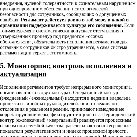
внедрения, нулевой толерантности к сознательным нарушениям
при одновременном обеспечении психологической
безопасности для сотрудников, сообщающих о допущенных
ошибках.
Регламент действует ровно в той мере, в какой в
организации поддерживается культура его соблюдения.
Если
топ-менеджмент систематически допускает отступления от
утвержденных процедур под предлогом «особых
обстоятельств», обязательность исполнения регламентов для
остальных сотрудников быстро утрачивается, а сама система
регламентации теряет легитимность.
5. Мониторинг, контроль исполнения и
актуализация
Исполнение регламентов требует непрерывного мониторинга,
организованного в двух контурах. Оперативный контур
(ежедневный / еженедельный) находится в ведении владельца
процесса и линейных руководителей: они отслеживают
отклонения в реальном времени, принимают немедленные
корректирующие меры, фиксируют инциденты. Периодический
контур (ежемесячный / квартальный) реализуется процессным
офисом или службой качества: рассчитываются интегральные
показатели результативности и индекс процессной зрелости,
анализируются тренды и динамика отклонений. Источниками