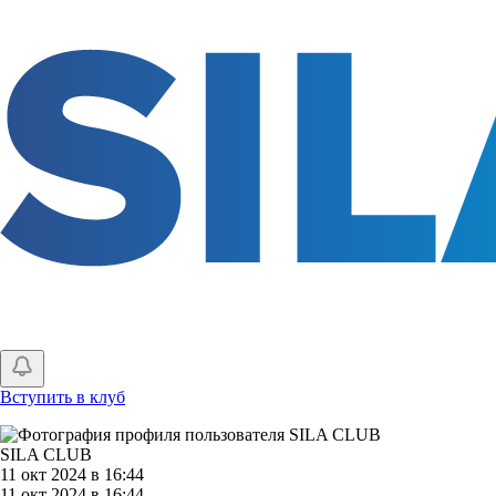
Перейти
к
основному
содержанию
Вступить в клуб
SILA CLUB
11 окт 2024 в 16:44
11 окт 2024 в 16:44