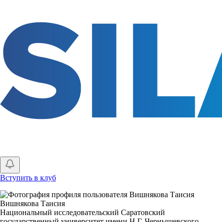
Перейти
к
основному
содержанию
Вступить в клуб
Вишнякова Таисия
Национальный исследовательский Саратовский
государственный университет имени Н.Г. Чернышевского